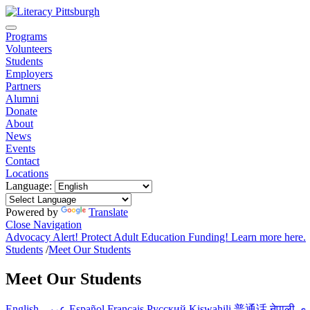
Programs
Volunteers
Students
Employers
Partners
Alumni
Donate
About
News
Events
Contact
Locations
Language:
Powered by
Translate
Close Navigation
Advocacy Alert! Protect Adult Education Funding! Learn more here.
Students
/
Meet Our Students
Meet Our Students
English
عربى
Español
Français
Pусский
Kiswahili
普通话
नेपाली