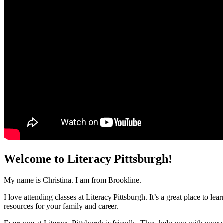
Welcome to Literacy Pittsburgh!
My name is Christina. I am from Brookline.
I love attending classes at Literacy Pittsburgh. It’s a great place to
resources for your family and career.
Everyone at Literacy Pittsburgh is friendly. They help you with your go