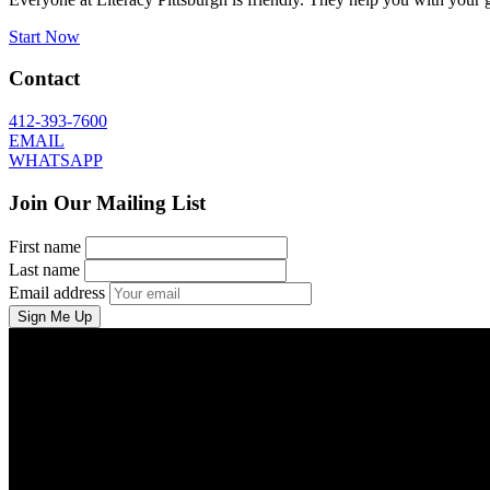
Start Now
Contact
412-393-7600
EMAIL
WHATSAPP
Join Our Mailing List
First name
Last name
Email address
Sign Me Up