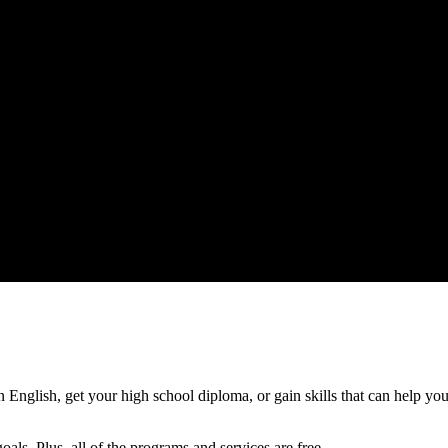
 learn English, get your high school diploma, or gain skills that can hel
als. Plus, all of the programs and services are free.